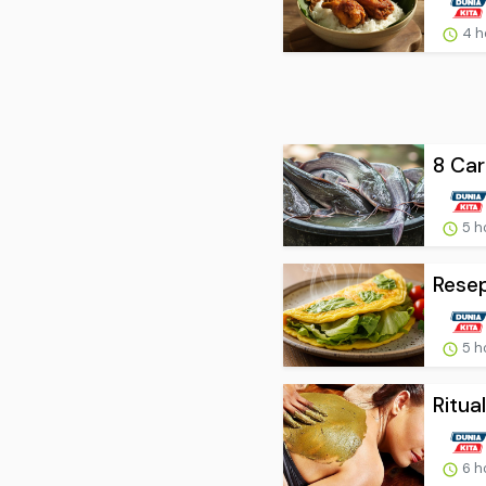
4 h
8 Car
5 h
Resep
5 h
Ritua
6 h