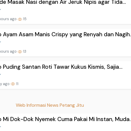
e Masak Nasi dengan Air Jeruk Nipis agar Tida...
hours ago
15
 Ayam Asam Manis Crispy yang Renyah dan Nagih..
hours ago
13
 Puding Santan Roti Tawar Kukus Kismis, Sajia...
ay ago
11
Web Informasi News Petang Jitu
 Mi Dok-Dok Nyemek Cuma Pakai Mi Instan, Muda..