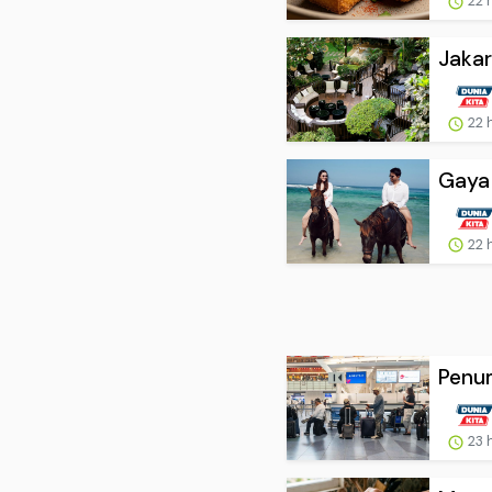
22 
Jakar
22 
Gaya 
22 
Penum
23 