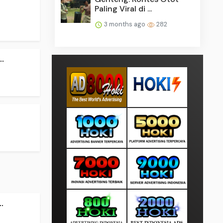
Paling Viral di ...
3 months ago
282
.
.