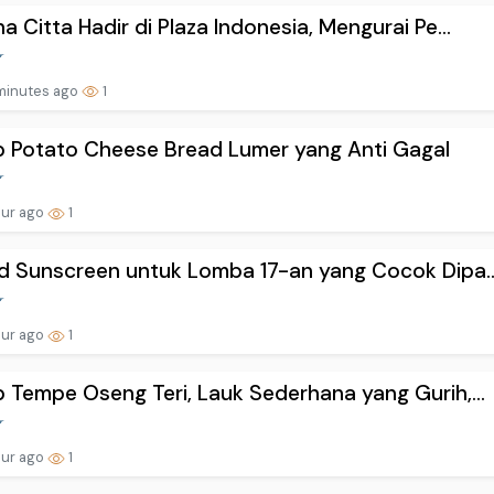
a Citta Hadir di Plaza Indonesia, Mengurai Pe...
minutes ago
1
 Potato Cheese Bread Lumer yang Anti Gagal
our ago
1
d Sunscreen untuk Lomba 17-an yang Cocok Dipa..
our ago
1
 Tempe Oseng Teri, Lauk Sederhana yang Gurih,...
our ago
1