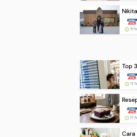
Nikit
9 h
Top 3
17 
Resep
17 
Cara 