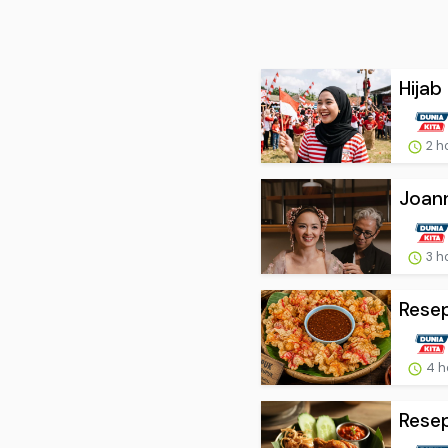
Hijab
2 h
Joan
3 h
Resep
4 h
Resep