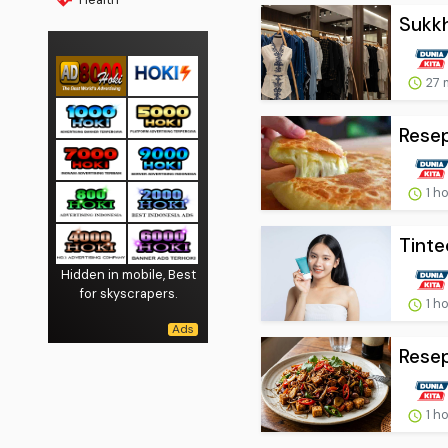
Sukkh
27 
Resep
1 h
Tinte
Hidden in mobile, Best
for skyscrapers.
1 h
Resep
1 h