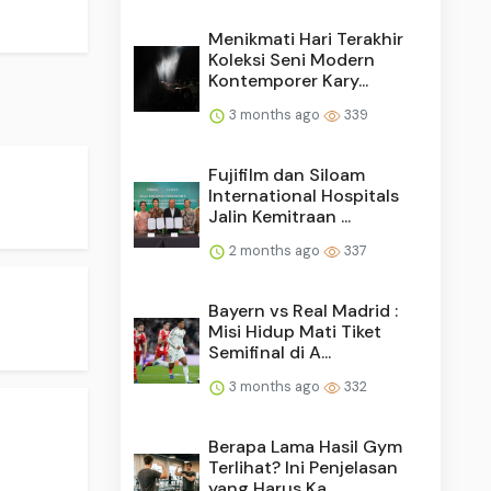
Menikmati Hari Terakhir
Koleksi Seni Modern
Kontemporer Kary...
3 months ago
339
Fujifilm dan Siloam
International Hospitals
Jalin Kemitraan ...
2 months ago
337
Bayern vs Real Madrid :
Misi Hidup Mati Tiket
Semifinal di A...
3 months ago
332
Berapa Lama Hasil Gym
Terlihat? Ini Penjelasan
yang Harus Ka...