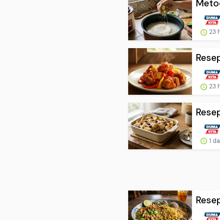
Metod
23 
Resep
23 
Resep
1 d
Resep