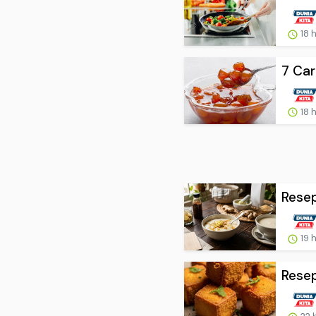
18 
7 Car
18 
Resep
19 
Resep