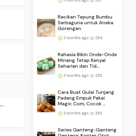
3 months ago
287
Racikan Tepung Bumbu
Serbaguna untuk Aneka
Gorengan
3 months ago
284
Rahasia Bikin Onde-Onde
Minang Tetap Kenyal
Seharian dan Tid...
3 months ago
283
Cara Buat Gulai Tunjang
Padang Empuk Pakai
Magic Com, Cocok ...
..
3 months ago
283
Series Ganteng-Ganteng
Genteng: Kontes Otot