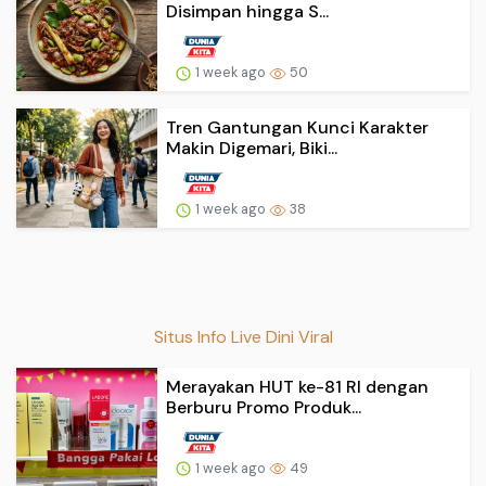
Disimpan hingga S...
1 week ago
50
Tren Gantungan Kunci Karakter
Makin Digemari, Biki...
1 week ago
38
Situs Info Live Dini Viral
Merayakan HUT ke-81 RI dengan
Berburu Promo Produk...
1 week ago
49