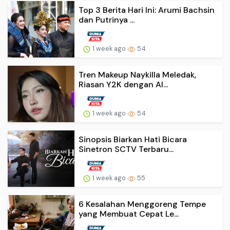
Top 3 Berita Hari Ini: Arumi Bachsin
dan Putrinya ...
1 week ago
54
Tren Makeup Naykilla Meledak,
Riasan Y2K dengan Al...
1 week ago
54
Sinopsis Biarkan Hati Bicara
Sinetron SCTV Terbaru...
1 week ago
55
6 Kesalahan Menggoreng Tempe
yang Membuat Cepat Le...