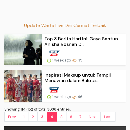
Update Warta Live Dini Cermat Terbaik
Top 3 Berita Hari Ini: Gaya Santun
Anisha Rosnah D...
1 week ago
49
Inspirasi Makeup untuk Tampil
Menawan dalam Baluta...
1 week ago
46
Showing 114-152 of total 3036 entries.
Prev.
1
2
3
4
5
6
7
Next
Last