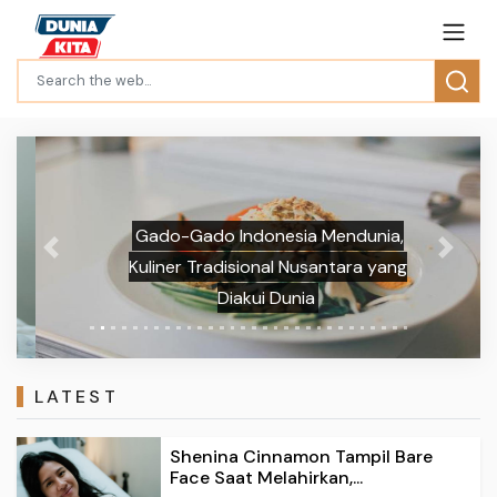
Gado-Gado Indonesia Mendunia,
Previous
Next
Kuliner Tradisional Nusantara yang
Diakui Dunia
LATEST
Shenina Cinnamon Tampil Bare
Face Saat Melahirkan,...