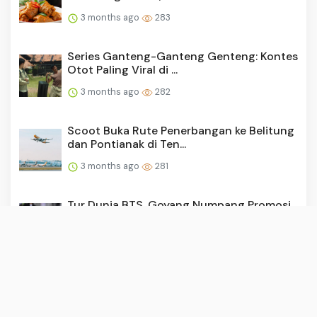
3 months ago
283
Series Ganteng-Ganteng Genteng: Kontes
Otot Paling Viral di ...
3 months ago
282
Scoot Buka Rute Penerbangan ke Belitung
dan Pontianak di Ten...
3 months ago
281
Tur Dunia BTS, Goyang Numpang Promosi
Wisata
3 months ago
281
Cara Membuat Sambal Tanpa Minyak,
Tetap Nikmat dan Tahan Lam...
3 months ago
280