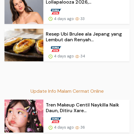
Lollapalooza 2026,...
4 days ago
33
Resep Ubi Brulee ala Jepang yang
Lembut dan Renyah...
4 days ago
34
Update Info Malam Cermat Online
Tren Makeup Centil Naykilla Naik
Daun, Ditiru Xare...
4 days ago
36