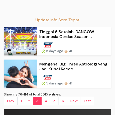
Update Info Sore Tepat
Tinggal 6 Sekolah, DANCOW
Indonesia Cerdas Season ...
5 days ago
40
Mengenal Big Three Astrologi yang
Jadi Kunci Kecoc...
5 days ago
41
Showing 76-114 of total 3015 entries.
Prev.
1
2
3
4
5
6
Next
Last