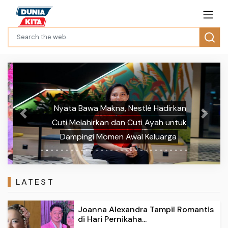
Nyata Bawa Makna, Nestlé Hadirkan
Previous
Next
Cuti Melahirkan dan Cuti Ayah untuk
Dampingi Momen Awal Keluarga
LATEST
Joanna Alexandra Tampil Romantis
di Hari Pernikaha...