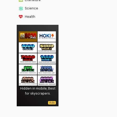
Science
Health
Hidden in mobile, Best
for skyscrapers.