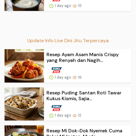
1 day ago
15
Update Info Live Dini Jitu Terpercaya
Resep Ayam Asam Manis Crispy
yang Renyah dan Nagih...
1 day ago
16
Resep Puding Santan Roti Tawar
Kukus Kismis, Sajia...
1 day ago
12
Resep Mi Dok-Dok Nyemek Cuma