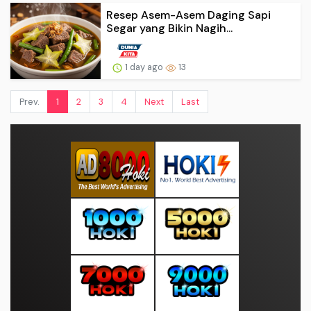
Resep Asem-Asem Daging Sapi
Segar yang Bikin Nagih...
1 day ago
13
Prev.
1
2
3
4
Next
Last