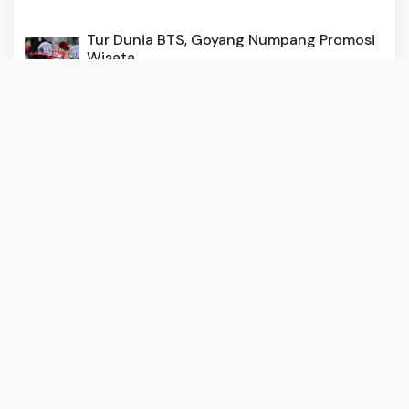
Tur Dunia BTS, Goyang Numpang Promosi
Wisata
3 months ago
281
Cara Membuat Sambal Tanpa Minyak,
Tetap Nikmat dan Tahan Lam...
3 months ago
280