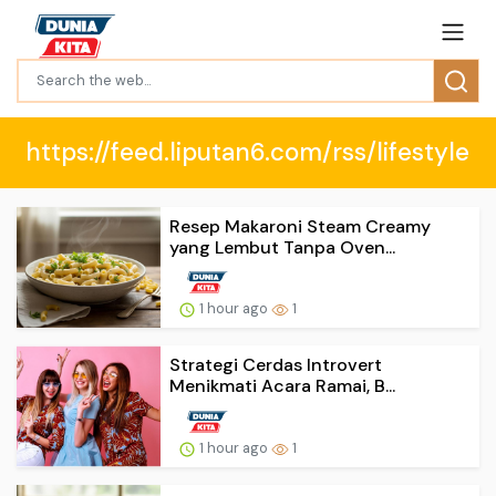
https://feed.liputan6.com/rss/lifestyle
Resep Makaroni Steam Creamy
yang Lembut Tanpa Oven...
1 hour ago
1
Strategi Cerdas Introvert
Menikmati Acara Ramai, B...
1 hour ago
1