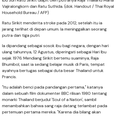
Ibu Suri Ratu Sirikit diapit oleh putranya Raja Thailand Maha
Vajiralongkorn dan Ratu Suthida. (dok. Handout / Thai Royal
Household Bureau / AFP)
Ratu Sirikit menderita stroke pada 2012, setelah itu ia
jarang terlihat di depan umum. Ia meninggalkan seorang
putra dan tiga putri.
Ia dipandang sebagai sosok ibu bagi negara, dengan hari
ulang tahunnya, 12 Agustus, diperingati sebagai Hari Ibu
sejak 1976. Mendiang Sirikit bertemu suaminya, Raja
Bhumibol, saat ia sedang belajar musik di Paris, tempat
ayahnya bertugas sebagai duta besar Thailand untuk
Prancis.
"Itu adalah benci pada pandangan pertama," katanya
dalam sebuah film dokumenter BBC rilisan 1980 tentang
monarki Thailand berjudul 'Soul of a Nation', sambil
menambahkan bahwa sang raja datang terlambat pada
pertemuan pertama mereka. "Karena dia bilang akan