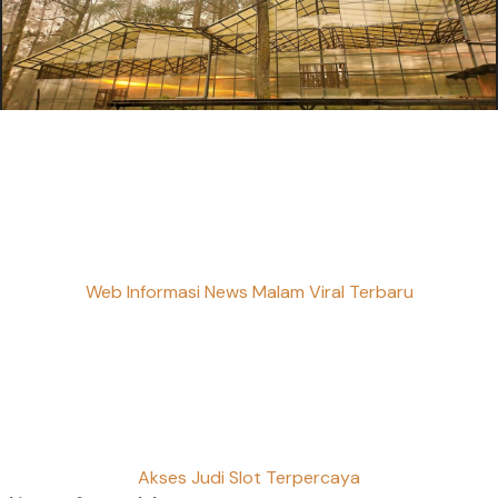
Web Informasi News Malam Viral Terbaru
Akses Judi Slot Terpercaya