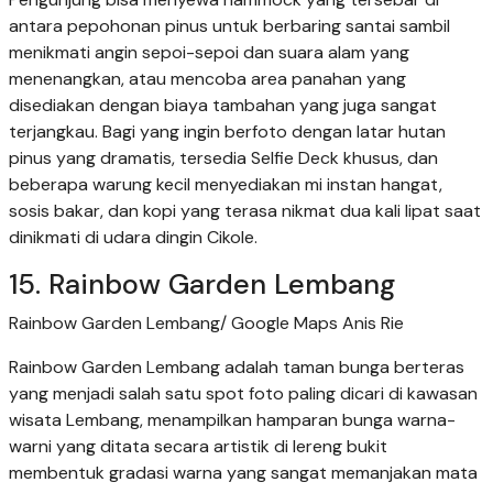
antara pepohonan pinus untuk berbaring santai sambil
menikmati angin sepoi-sepoi dan suara alam yang
menenangkan, atau mencoba area panahan yang
disediakan dengan biaya tambahan yang juga sangat
terjangkau. Bagi yang ingin berfoto dengan latar hutan
pinus yang dramatis, tersedia Selfie Deck khusus, dan
beberapa warung kecil menyediakan mi instan hangat,
sosis bakar, dan kopi yang terasa nikmat dua kali lipat saat
dinikmati di udara dingin Cikole.
15. Rainbow Garden Lembang
Rainbow Garden Lembang/ Google Maps Anis Rie
Rainbow Garden Lembang adalah taman bunga berteras
yang menjadi salah satu spot foto paling dicari di kawasan
wisata Lembang, menampilkan hamparan bunga warna-
warni yang ditata secara artistik di lereng bukit
membentuk gradasi warna yang sangat memanjakan mata