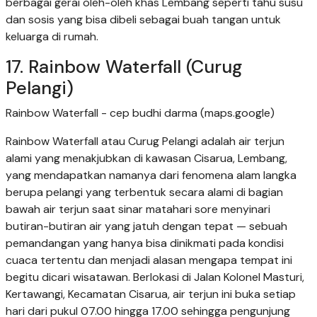
berbagai gerai oleh-oleh khas Lembang seperti tahu susu
dan sosis yang bisa dibeli sebagai buah tangan untuk
keluarga di rumah.
17. Rainbow Waterfall (Curug
Pelangi)
Rainbow Waterfall - cep budhi darma (maps.google)
Rainbow Waterfall atau Curug Pelangi adalah air terjun
alami yang menakjubkan di kawasan Cisarua, Lembang,
yang mendapatkan namanya dari fenomena alam langka
berupa pelangi yang terbentuk secara alami di bagian
bawah air terjun saat sinar matahari sore menyinari
butiran-butiran air yang jatuh dengan tepat — sebuah
pemandangan yang hanya bisa dinikmati pada kondisi
cuaca tertentu dan menjadi alasan mengapa tempat ini
begitu dicari wisatawan. Berlokasi di Jalan Kolonel Masturi,
Kertawangi, Kecamatan Cisarua, air terjun ini buka setiap
hari dari pukul 07.00 hingga 17.00 sehingga pengunjung