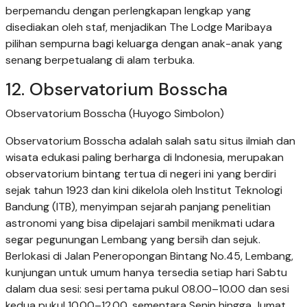
berpemandu dengan perlengkapan lengkap yang
disediakan oleh staf, menjadikan The Lodge Maribaya
pilihan sempurna bagi keluarga dengan anak-anak yang
senang berpetualang di alam terbuka.
12. Observatorium Bosscha
Observatorium Bosscha (Huyogo Simbolon)
Observatorium Bosscha adalah salah satu situs ilmiah dan
wisata edukasi paling berharga di Indonesia, merupakan
observatorium bintang tertua di negeri ini yang berdiri
sejak tahun 1923 dan kini dikelola oleh Institut Teknologi
Bandung (ITB), menyimpan sejarah panjang penelitian
astronomi yang bisa dipelajari sambil menikmati udara
segar pegunungan Lembang yang bersih dan sejuk.
Berlokasi di Jalan Peneropongan Bintang No.45, Lembang,
kunjungan untuk umum hanya tersedia setiap hari Sabtu
dalam dua sesi: sesi pertama pukul 08.00–10.00 dan sesi
kedua pukul 10.00–12.00, sementara Senin hingga Jumat