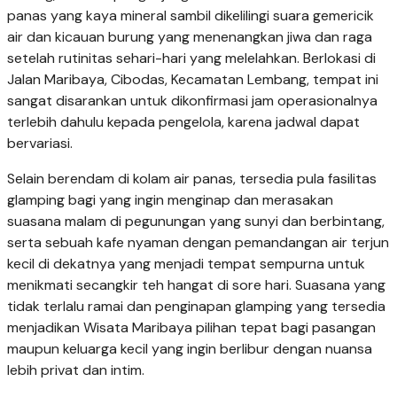
panas yang kaya mineral sambil dikelilingi suara gemericik
air dan kicauan burung yang menenangkan jiwa dan raga
setelah rutinitas sehari-hari yang melelahkan. Berlokasi di
Jalan Maribaya, Cibodas, Kecamatan Lembang, tempat ini
sangat disarankan untuk dikonfirmasi jam operasionalnya
terlebih dahulu kepada pengelola, karena jadwal dapat
bervariasi.
Selain berendam di kolam air panas, tersedia pula fasilitas
glamping bagi yang ingin menginap dan merasakan
suasana malam di pegunungan yang sunyi dan berbintang,
serta sebuah kafe nyaman dengan pemandangan air terjun
kecil di dekatnya yang menjadi tempat sempurna untuk
menikmati secangkir teh hangat di sore hari. Suasana yang
tidak terlalu ramai dan penginapan glamping yang tersedia
menjadikan Wisata Maribaya pilihan tepat bagi pasangan
maupun keluarga kecil yang ingin berlibur dengan nuansa
lebih privat dan intim.