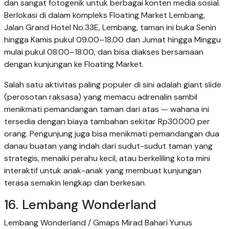
dan sangat fotogenik untuk berbagai konten media sosial.
Berlokasi di dalam kompleks Floating Market Lembang,
Jalan Grand Hotel No.33E, Lembang, taman ini buka Senin
hingga Kamis pukul 09.00–18.00 dan Jumat hingga Minggu
mulai pukul 08.00–18.00, dan bisa diakses bersamaan
dengan kunjungan ke Floating Market.
Salah satu aktivitas paling populer di sini adalah giant slide
(perosotan raksasa) yang memacu adrenalin sambil
menikmati pemandangan taman dari atas — wahana ini
tersedia dengan biaya tambahan sekitar Rp30.000 per
orang. Pengunjung juga bisa menikmati pemandangan dua
danau buatan yang indah dari sudut-sudut taman yang
strategis, menaiki perahu kecil, atau berkeliling kota mini
interaktif untuk anak-anak yang membuat kunjungan
terasa semakin lengkap dan berkesan.
16. Lembang Wonderland
Lembang Wonderland / Gmaps Mirad Bahari Yunus