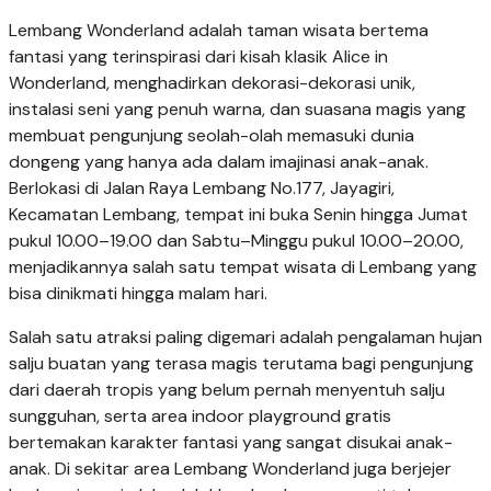
Lembang Wonderland adalah taman wisata bertema
fantasi yang terinspirasi dari kisah klasik Alice in
Wonderland, menghadirkan dekorasi-dekorasi unik,
instalasi seni yang penuh warna, dan suasana magis yang
membuat pengunjung seolah-olah memasuki dunia
dongeng yang hanya ada dalam imajinasi anak-anak.
Berlokasi di Jalan Raya Lembang No.177, Jayagiri,
Kecamatan Lembang, tempat ini buka Senin hingga Jumat
pukul 10.00–19.00 dan Sabtu–Minggu pukul 10.00–20.00,
menjadikannya salah satu tempat wisata di Lembang yang
bisa dinikmati hingga malam hari.
Salah satu atraksi paling digemari adalah pengalaman hujan
salju buatan yang terasa magis terutama bagi pengunjung
dari daerah tropis yang belum pernah menyentuh salju
sungguhan, serta area indoor playground gratis
bertemakan karakter fantasi yang sangat disukai anak-
anak. Di sekitar area Lembang Wonderland juga berjejer