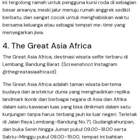
ini tergolong ramah untuk pengguna kursi roda di sebagian
besar areanya, meski jalur menuju rumah anggrek sedikit
berbatu, dan sangat cocok untuk menghabiskan waktu
bersama keluarga atau sebagai tempat me-time yang
menyegarkan jiwa.
4. The Great Asia Africa
The Great Asia Africa, destinasi wisata selfie terbaru di
Lembang, Bandung Barat. (Screenshoot Instagram
@thegreatasiaafrica.id)
The Great Asia Africa adalah taman wisata bertema
budaya dan arsitektur dunia yang menghadirkan replika
landmark ikonik dari berbagai negara di Asia dan Afrika
dalam satu kawasan luas yang bisa dinikmati dalam satu
kunjungan tanpa harus terbang jauh ke luar negeri. Terletak
di Jalan Raya Lembang–Bandung No.71, Gudangkahuripan,
dan buka Senin hingga Jumat pukul 09.00–18.00 serta
Sabtu–Minggu pukul 08.00–19.00, tempat ini bahkan