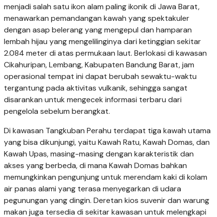
menjadi salah satu ikon alam paling ikonik di Jawa Barat,
menawarkan pemandangan kawah yang spektakuler
dengan asap belerang yang mengepul dan hamparan
lembah hijau yang mengelilinginya dari ketinggian sekitar
2.084 meter di atas permukaan laut. Berlokasi di kawasan
Cikahuripan, Lembang, Kabupaten Bandung Barat, jam
operasional tempat ini dapat berubah sewaktu-waktu
tergantung pada aktivitas vulkanik, sehingga sangat
disarankan untuk mengecek informasi terbaru dari
pengelola sebelum berangkat.
Di kawasan Tangkuban Perahu terdapat tiga kawah utama
yang bisa dikunjungi, yaitu Kawah Ratu, Kawah Domas, dan
Kawah Upas, masing-masing dengan karakteristik dan
akses yang berbeda, di mana Kawah Domas bahkan
memungkinkan pengunjung untuk merendam kaki di kolam
air panas alami yang terasa menyegarkan di udara
pegunungan yang dingin. Deretan kios suvenir dan warung
makan juga tersedia di sekitar kawasan untuk melengkapi