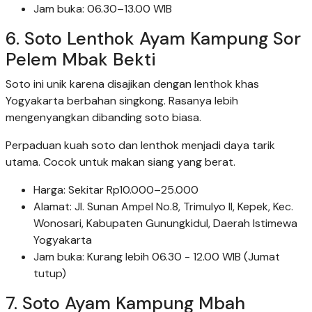
Jam buka: 06.30–13.00 WIB
6. Soto Lenthok Ayam Kampung Sor
Pelem Mbak Bekti
Soto ini unik karena disajikan dengan lenthok khas
Yogyakarta berbahan singkong. Rasanya lebih
mengenyangkan dibanding soto biasa.
Perpaduan kuah soto dan lenthok menjadi daya tarik
utama. Cocok untuk makan siang yang berat.
Harga: Sekitar Rp10.000–25.000
Alamat: Jl. Sunan Ampel No.8, Trimulyo II, Kepek, Kec.
Wonosari, Kabupaten Gunungkidul, Daerah Istimewa
Yogyakarta
Jam buka: Kurang lebih 06.30 - 12.00 WIB (Jumat
tutup)
7. Soto Ayam Kampung Mbah