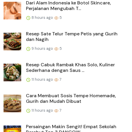
Dari Alam Indonesia ke Botol Skincare,
Perjalanan Mengubah T...
8 hours ago
5
Resep Sate Telur Tempe Petis yang Gurih
dan Nagih
9 hours ago
5
Resep Cabuk Rambak Khas Solo, Kuliner
Sederhana dengan Saus ...
11 hours ago
7
Cara Membuat Sosis Tempe Homemade,
Gurih dan Mudah Dibuat
11 hours ago
7
Persaingan Makin Sengit! Empat Sekolah