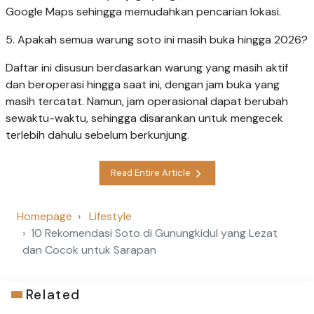
Google Maps sehingga memudahkan pencarian lokasi.
5. Apakah semua warung soto ini masih buka hingga 2026?
Daftar ini disusun berdasarkan warung yang masih aktif
dan beroperasi hingga saat ini, dengan jam buka yang
masih tercatat. Namun, jam operasional dapat berubah
sewaktu-waktu, sehingga disarankan untuk mengecek
terlebih dahulu sebelum berkunjung.
Read Entire Article
Homepage
Lifestyle
10 Rekomendasi Soto di Gunungkidul yang Lezat
dan Cocok untuk Sarapan
Related