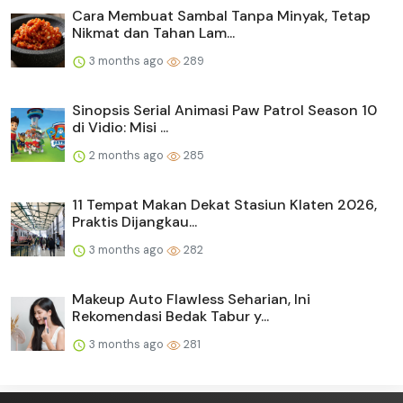
Cara Membuat Sambal Tanpa Minyak, Tetap
Nikmat dan Tahan Lam...
3 months ago
289
Sinopsis Serial Animasi Paw Patrol Season 10
di Vidio: Misi ...
2 months ago
285
11 Tempat Makan Dekat Stasiun Klaten 2026,
Praktis Dijangkau...
3 months ago
282
Makeup Auto Flawless Seharian, Ini
Rekomendasi Bedak Tabur y...
3 months ago
281