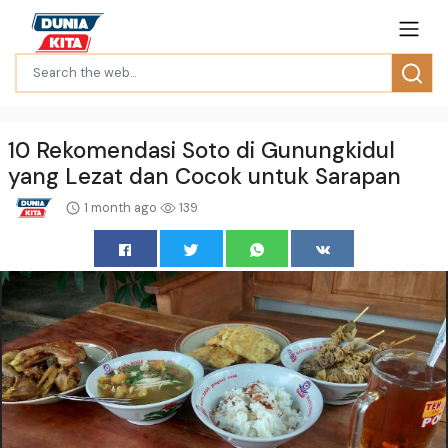
10 Rekomendasi Soto di Gunungkidul
yang Lezat dan Cocok untuk Sarapan
1 month ago
139