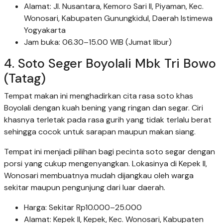
Alamat: Jl. Nusantara, Kemoro Sari II, Piyaman, Kec.
Wonosari, Kabupaten Gunungkidul, Daerah Istimewa
Yogyakarta
Jam buka: 06.30–15.00 WIB (Jumat libur)
4. Soto Seger Boyolali Mbk Tri Bowo
(Tatag)
Tempat makan ini menghadirkan cita rasa soto khas
Boyolali dengan kuah bening yang ringan dan segar. Ciri
khasnya terletak pada rasa gurih yang tidak terlalu berat
sehingga cocok untuk sarapan maupun makan siang.
Tempat ini menjadi pilihan bagi pecinta soto segar dengan
porsi yang cukup mengenyangkan. Lokasinya di Kepek II,
Wonosari membuatnya mudah dijangkau oleh warga
sekitar maupun pengunjung dari luar daerah.
Harga: Sekitar Rp10.000–25.000
Alamat: Kepek II, Kepek, Kec. Wonosari, Kabupaten