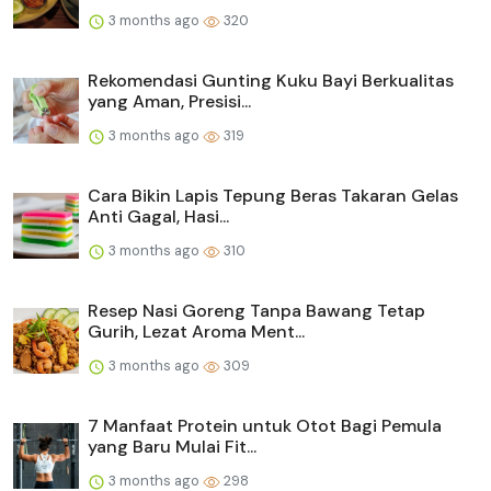
3 months ago
320
Rekomendasi Gunting Kuku Bayi Berkualitas
yang Aman, Presisi...
3 months ago
319
Cara Bikin Lapis Tepung Beras Takaran Gelas
Anti Gagal, Hasi...
3 months ago
310
Resep Nasi Goreng Tanpa Bawang Tetap
Gurih, Lezat Aroma Ment...
3 months ago
309
7 Manfaat Protein untuk Otot Bagi Pemula
yang Baru Mulai Fit...
3 months ago
298