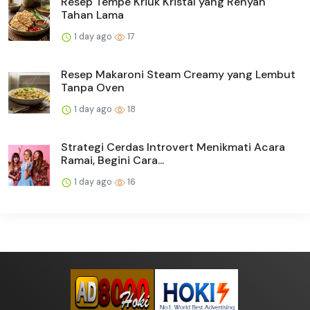
Resep Tempe Kriuk Kristal yang Renyah
Tahan Lama
1 day ago
17
Resep Makaroni Steam Creamy yang Lembut
Tanpa Oven
1 day ago
18
Strategi Cerdas Introvert Menikmati Acara
Ramai, Begini Cara...
1 day ago
16