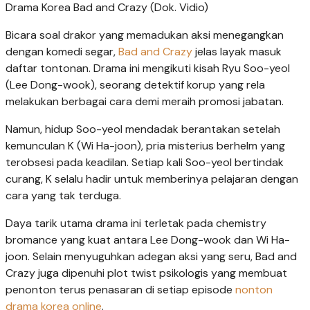
Drama Korea Bad and Crazy (Dok. Vidio)
Bicara soal drakor yang memadukan aksi menegangkan
dengan komedi segar,
Bad and Crazy
jelas layak masuk
daftar tontonan. Drama ini mengikuti kisah Ryu Soo-yeol
(Lee Dong-wook), seorang detektif korup yang rela
melakukan berbagai cara demi meraih promosi jabatan.
Namun, hidup Soo-yeol mendadak berantakan setelah
kemunculan K (Wi Ha-joon), pria misterius berhelm yang
terobsesi pada keadilan. Setiap kali Soo-yeol bertindak
curang, K selalu hadir untuk memberinya pelajaran dengan
cara yang tak terduga.
Daya tarik utama drama ini terletak pada chemistry
bromance yang kuat antara Lee Dong-wook dan Wi Ha-
joon. Selain menyuguhkan adegan aksi yang seru, Bad and
Crazy juga dipenuhi plot twist psikologis yang membuat
penonton terus penasaran di setiap episode
nonton
drama korea online
.