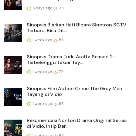
6 days ago
39
Sinopsis Biarkan Hati Bicara Sinetron SCTV
Terbaru, Bisa Dit...
1 week ago
55
Sinopsis Drama Turki Arafta Season 2:
Terbelenggu Takdir Tay...
1 week ago
72
Sinopsis Film Action Crime The Grey Men
Tayang di Vidio
1 week ago
68
Rekomendasi Nonton Drama Original Series
di Vidio, Intip Der...
1 week ago
68